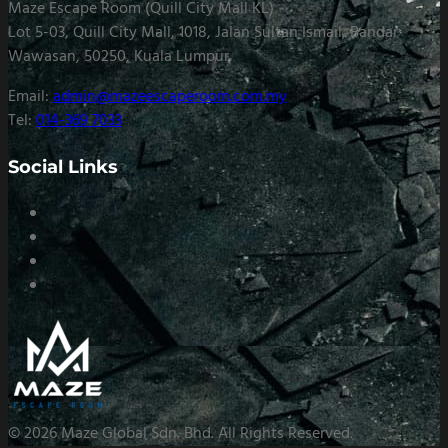
Maze Escape Room (Quill City Mall KL)
Lot 5-03, Quill City Mall, 1018, Jalan Sultan Ismail, Bandar
Wawasan, 50250, Kuala Lumpur
Email:
admin@mazeescaperoom.com.my
Tel:
014-369 7033
Social Links
© 2026 Maze Global Sdn. Bhd. All Rights Reserved.