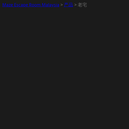
Maze Escape Room Malaysia
>
产品
>
老宅