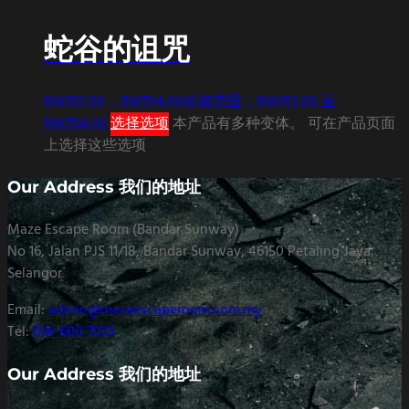
蛇谷的诅咒
RM
352.00
–
RM
704.00
价格范围：RM352.00 至
RM704.00
选择选项
本产品有多种变体。 可在产品页面
上选择这些选项
Our Address 我们的地址
Maze Escape Room (Bandar Sunway)
No 16, Jalan PJS 11/18, Bandar Sunway, 46150 Petaling Jaya,
Selangor
Email:
admin@mazeescaperoom.com.my
Tel:
014-600 7033
Our Address 我们的地址