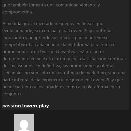
que también fomenta una comunidad vibrante y
comprometida.
A medida que el mercado de juegos en línea sigue
evolucionando, será crucial para Lowen Play continuar
innovando y adaptando sus ofertas para mantenerse
competitivo. La capacidad de la plataforma para ofrecer
promociones atractivas y relevantes será un factor
determinante en su éxito futuro y en la satisfacción continua
de sus usuarios. En definitiva, las promociones y ofertas
semanales no son solo una estrategia de marketing, sino una
parte integral de la experiencia de juego en Lowen Play que
beneficia tanto a los jugadores como a la plataforma en su
conjunto.
cassino lowen play