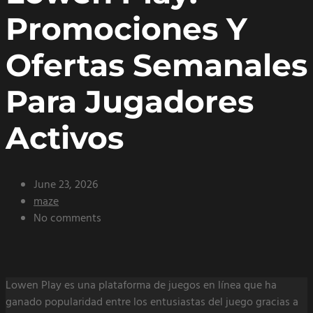
Promociones Y
Ofertas Semanales
Para Jugadores
Activos
June 23, 2026
maze
No comments
Lowen Play es una plataforma de juegos en línea que ha
ganado popularidad entre los entusiastas del juego gracias a