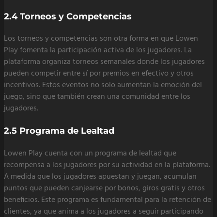
2.4 Torneos y Competencias
Los torneos y competencias son otra forma en que Lowen
Play fomenta la participación activa de los jugadores. La
plataforma organiza torneos semanales donde los jugadores
pueden competir entre sí por premios en efectivo y otros
incentivos. Estos eventos no solo aumentan la emoción del
juego, sino que también crean una comunidad entre los
jugadores.
2.5 Programa de Lealtad
Lowen Play cuenta con un programa de lealtad que
recompensa a los jugadores por su actividad en la plataforma.
A medida que los jugadores apuestan y juegan, acumulan
puntos que pueden canjearse por bonos, giros gratis y otros
beneficios. Este programa es fundamental para la retención de
clientes, ya que anima a los jugadores a seguir participando