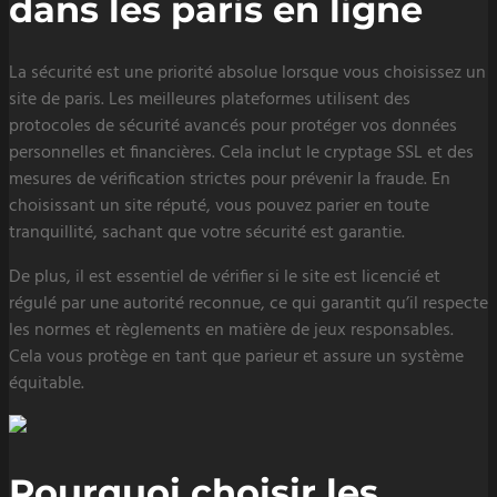
dans les paris en ligne
La sécurité est une priorité absolue lorsque vous choisissez un
site de paris. Les meilleures plateformes utilisent des
protocoles de sécurité avancés pour protéger vos données
personnelles et financières. Cela inclut le cryptage SSL et des
mesures de vérification strictes pour prévenir la fraude. En
choisissant un site réputé, vous pouvez parier en toute
tranquillité, sachant que votre sécurité est garantie.
De plus, il est essentiel de vérifier si le site est licencié et
régulé par une autorité reconnue, ce qui garantit qu’il respecte
les normes et règlements en matière de jeux responsables.
Cela vous protège en tant que parieur et assure un système
équitable.
Pourquoi choisir les