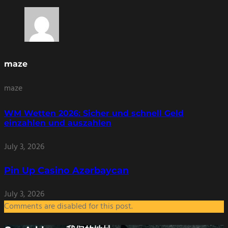
maze
maze
WM Wetten 2026: Sicher und schnell Geld
einzahlen und auszahlen
July 3, 2026
Pin Up Casino Azərbaycan
July 3, 2026
Comments are disabled for this post.