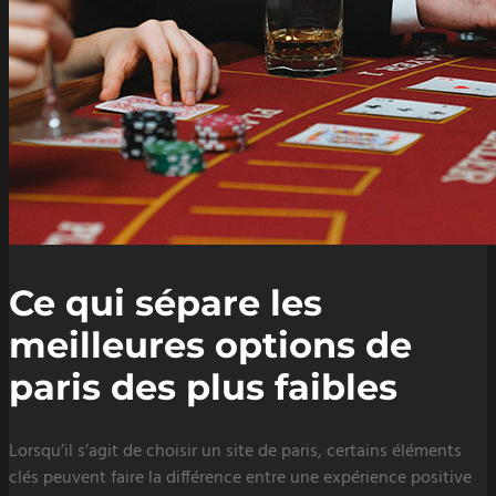
Ce qui sépare les
meilleures options de
paris des plus faibles
Lorsqu’il s’agit de choisir un site de paris, certains éléments
clés peuvent faire la différence entre une expérience positive