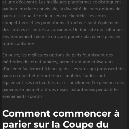
et une décevante. Les meilleures plateformes se distinguent
par leur interface conviviale, la diversité de leurs options de
paris, et la qualité de leur service clientèle. Les cotes
compétitives et les promotions attractives sont également
des critères essentiels à considérer. Un bon site doit offrir un
environnement sécurisé où vous pouvez placer vos paris en
toute confiance.
En outre, les meilleures options de paris fournissent des
méthodes de retrait rapides, permettant aux utilisateurs
d’accéder facilement à leurs gains. Les sites qui proposent des
paris en direct et des interfaces mobiles fluides sont
également très recherchés, car ils améliorent l’expérience des
parieurs en permettant des mises instantanées pendant les
événements sportifs.
Comment commencer à
parier sur la Coupe du