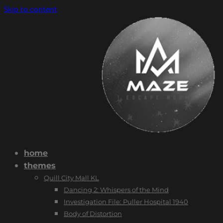
Skip to content
home
themes
Quill City Mall KL
Dancing 2: Whispers of the Mind
Investigation File: Puller Hospital 1940
Body of Distortion