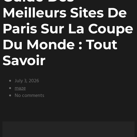
Meilleurs Sites De
Paris Sur La Coupe
Du Monde : Tout
Savoir
July 3, 2026
maze
No comments