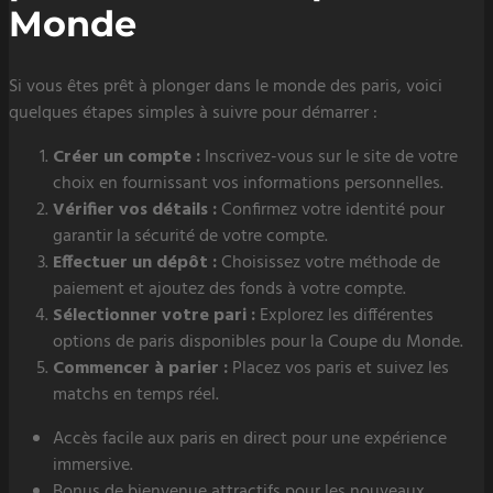
Monde
Si vous êtes prêt à plonger dans le monde des paris, voici
quelques étapes simples à suivre pour démarrer :
Créer un compte :
Inscrivez-vous sur le site de votre
choix en fournissant vos informations personnelles.
Vérifier vos détails :
Confirmez votre identité pour
garantir la sécurité de votre compte.
Effectuer un dépôt :
Choisissez votre méthode de
paiement et ajoutez des fonds à votre compte.
Sélectionner votre pari :
Explorez les différentes
options de paris disponibles pour la Coupe du Monde.
Commencer à parier :
Placez vos paris et suivez les
matchs en temps réel.
Accès facile aux paris en direct pour une expérience
immersive.
Bonus de bienvenue attractifs pour les nouveaux