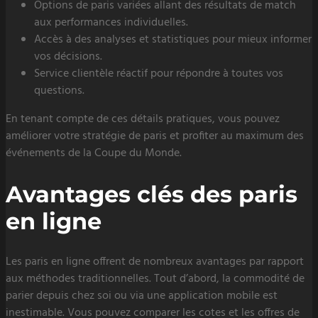
Options de paris variées allant des résultats de match
aux performances individuelles.
Accès à des analyses et statistiques pour mieux informer
vos décisions.
Service clientèle réactif pour répondre à toutes vos
questions.
En tenant compte de ces détails pratiques, vous pouvez
améliorer votre stratégie de paris et profiter au maximum des
événements de la Coupe du Monde.
Avantages clés des paris
en ligne
Les paris en ligne offrent de nombreux avantages par rapport
aux méthodes traditionnelles. Tout d’abord, la commodité de
parier depuis chez soi ou via une application mobile est
inestimable. Vous pouvez comparer les cotes et les offres de