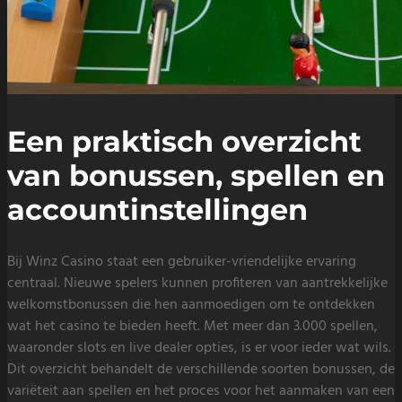
Een praktisch overzicht
van bonussen, spellen en
accountinstellingen
Bij Winz Casino staat een gebruiker-vriendelijke ervaring
centraal. Nieuwe spelers kunnen profiteren van aantrekkelijke
welkomstbonussen die hen aanmoedigen om te ontdekken
wat het casino te bieden heeft. Met meer dan 3.000 spellen,
waaronder slots en live dealer opties, is er voor ieder wat wils.
Dit overzicht behandelt de verschillende soorten bonussen, de
variëteit aan spellen en het proces voor het aanmaken van een