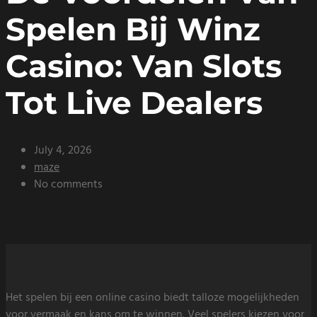
Spelen Bij Winz
Casino: Van Slots
Tot Live Dealers
July 4, 2026
maze
No comments
Het spelen bij een online casino biedt talloze mogelijkheden
voor vermaak en kans om te winnen. Veel spelers kiezen voor