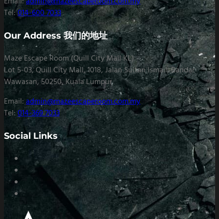
Email:
admin@mazeescaperoom.com.my
Tel:
014-600 7033
Our Address 我们的地址
Maze Escape Room (Quill City Mall KL)
Lot 5-03, Quill City Mall, 1018, Jalan Sultan Ismail, Bandar
Wawasan, 50250, Kuala Lumpur
Email:
admin@mazeescaperoom.com.my
Tel:
014-369 7033
Social Links