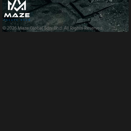
© 2026 Maze Global Sdn. Bhd. All Rights Reserved.