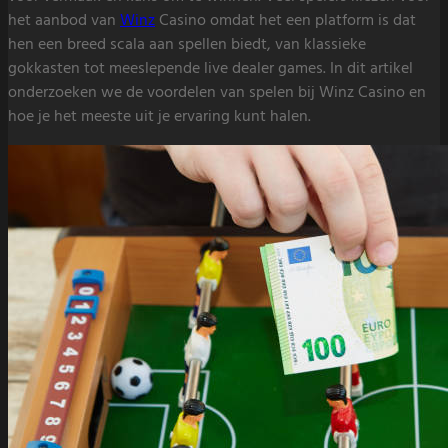
het aanbod van
Winz
Casino omdat het een platform is dat
hen een breed scala aan spellen biedt, van klassieke
gokkasten tot meeslepende live dealer games. In dit artikel
onderzoeken we de voordelen van spelen bij Winz Casino en
hoe je het meeste uit je ervaring kunt halen.