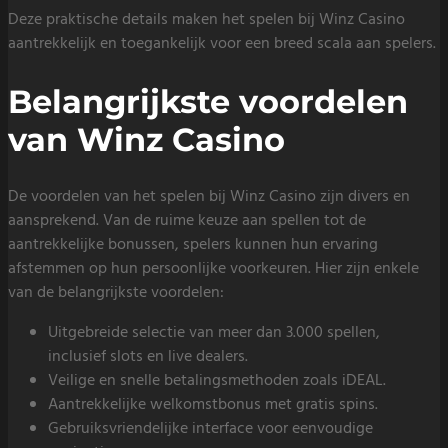
Deze praktische details maken het spelen bij Winz Casino
aantrekkelijk en toegankelijk voor een breed scala aan spelers.
Belangrijkste voordelen
van Winz Casino
De voordelen van het spelen bij Winz Casino zijn divers en
aansprekend. Van de ruime keuze aan spellen tot de
aantrekkelijke bonussen, spelers kunnen hun ervaring
afstemmen op hun persoonlijke voorkeuren. Hier zijn enkele
van de belangrijkste voordelen:
Uitgebreide selectie van meer dan 3.000 spellen,
inclusief slots en live dealers.
Veilige en snelle betalingsmethoden zoals iDEAL.
Aantrekkelijke welkomstbonus met gratis spins.
Gebruiksvriendelijke interface voor eenvoudige