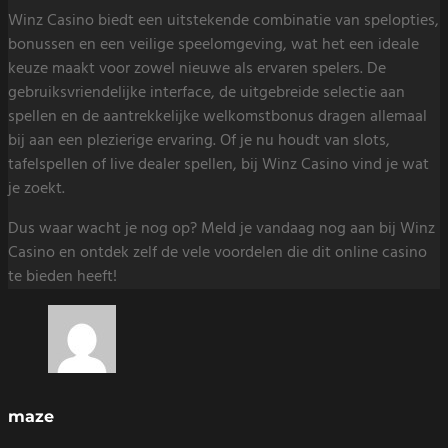
Winz Casino biedt een uitstekende combinatie van spelopties,
bonussen en een veilige speelomgeving, wat het een ideale
keuze maakt voor zowel nieuwe als ervaren spelers. De
gebruiksvriendelijke interface, de uitgebreide selectie aan
spellen en de aantrekkelijke welkomstbonus dragen allemaal
bij aan een plezierige ervaring. Of je nu houdt van slots,
tafelspellen of live dealer spellen, bij Winz Casino vind je wat
je zoekt.
Dus waar wacht je nog op? Meld je vandaag nog aan bij Winz
Casino en ontdek zelf de vele voordelen die dit online casino
te bieden heeft!
maze