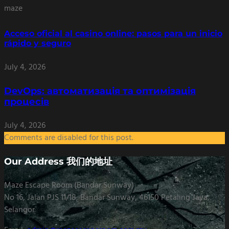
maze
Acceso oficial al casino online: pasos para un inicio
rápido y seguro
July 4, 2026
DevOps: автоматизація та оптимізація
процесів
July 4, 2026
Comments are disabled for this post.
Our Address 我们的地址
Maze Escape Room (Bandar Sunway)
No 16, Jalan PJS 11/18, Bandar Sunway, 46150 Petaling Jaya,
Selangor