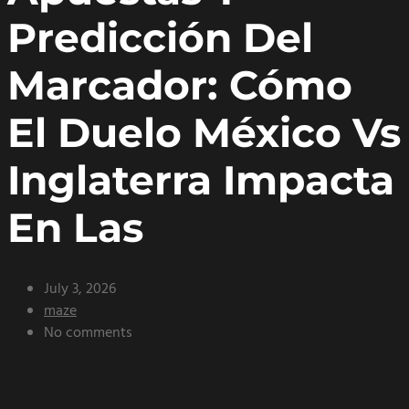
Predicción Del
Marcador: Cómo
El Duelo México Vs
Inglaterra Impacta
En Las
July 3, 2026
maze
No comments