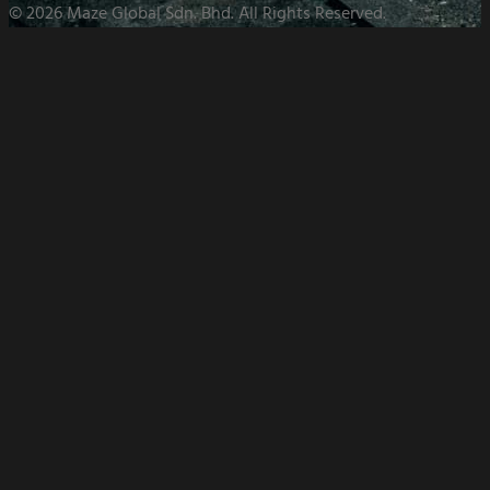
© 2026 Maze Global Sdn. Bhd. All Rights Reserved.