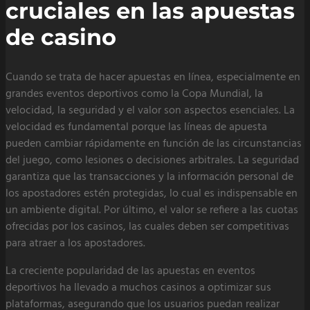
cruciales en las apuestas
de casino
Cuando se trata de hacer apuestas en línea, especialmente en
grandes eventos deportivos como la Copa Mundial, la
velocidad, la seguridad y el valor son aspectos esenciales. La
velocidad es fundamental porque las líneas de apuesta
pueden cambiar rápidamente en función de las circunstancias
del juego, como lesiones o decisiones arbitrales. La seguridad
garantiza que las transacciones y la información personal de
los apostadores estén protegidas, lo cual es indispensable en
un ambiente digital. Por último, el valor se refiere a las cuotas
ofrecidas por los casinos, las cuales deben ser competitivas
para atraer a los apostadores.
La creciente popularidad de las apuestas en eventos
deportivos ha llevado a muchos casinos a optimizar sus
plataformas, asegurando que los usuarios puedan realizar