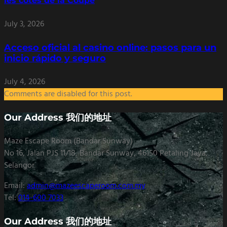
les cotes de la Coupe
July 3, 2026
Acceso oficial al casino online: pasos para un
inicio rápido y seguro
July 4, 2026
Comments are disabled for this post.
Our Address 我们的地址
Maze Escape Room (Bandar Sunway)
No 16, Jalan PJS 11/18, Bandar Sunway, 46150 Petaling Jaya,
Selangor
Email:
admin@mazeescaperoom.com.my
Tel:
014-600 7033
Our Address 我们的地址