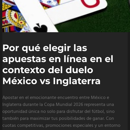
Por qué elegir las
apuestas en línea en el
contexto del duelo
México vs Inglaterra
Apostar en el emocionante encuentro entre México e
Inglaterra durante la Copa Mundial 2026 representa una
oportunidad única no solo para disfrutar del fútbol, sino
también para maximizar tus posibilidades de ganar. Con
cuotas competitivas, promociones especiales y un entorno