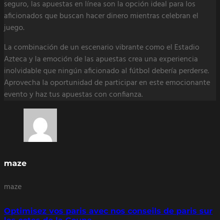
seguro, las apuestas en línea son la opción ideal para los
aficionados que buscan hacer dinero mientras celebran el
juego.
La combinación de un escenario vibrante como el Estadio
Azteca y la emoción de las apuestas crea una experiencia
inolvidable que ningún aficionado al fútbol debería perderse.
Aprovecha la oportunidad de participar en este emocionante
evento y haz tus apuestas con confianza.
maze
maze
Optimisez vos paris avec nos conseils de paris sur