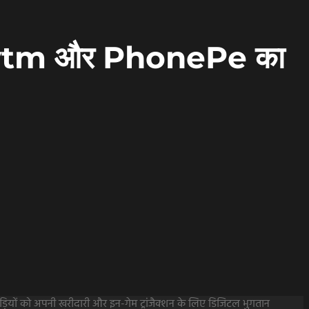
aytm और PhonePe का
ड़ियों को अपनी खरीदारी और इन-गेम ट्रांजैक्शन के लिए डिजिटल भुगतान