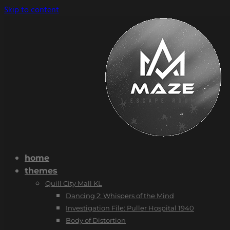
Skip to content
home
themes
Quill City Mall KL
Dancing 2: Whispers of the Mind
Investigation File: Puller Hospital 1940
Body of Distortion